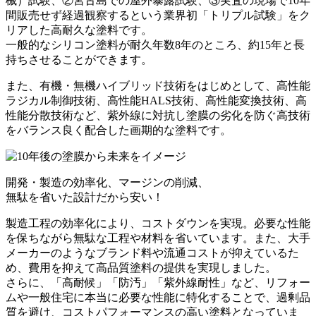
械）試験、②宮古島での屋外暴露試験、③実査の現場で10年
間販売せず経過観察するという
業界初「トリプル試験」をク
リアした高耐久な塗料
です。
一般的なシリコン塗料が耐久年数8年のところ、約15年と長
持ちさせることができます。
また、有機・無機ハイブリッド技術をはじめとして、高性能
ラジカル制御技術、高性能HALS技術、高性能変換技術、高
性能分散技術など、
紫外線に対抗し塗膜の劣化を防ぐ
高技術
をバランス良く配合した画期的な塗料です。
開発・製造の効率化、マージンの削減、
無駄を省いた設計だから
安い！
製造工程の効率化により、コストダウンを実現。必要な性能
を保ちながら無駄な工程や材料を省いています。また、大手
メーカーのようなブランド料や流通コストが抑えているた
め、
費用を抑えて高品質塗料の提供を実現
しました。
さらに、「高耐候」「防汚」「紫外線耐性」など、リフォー
ムや一般住宅に本当に必要な性能に特化することで、過剰品
質を避け、コストパフォーマンスの高い塗料となっていま